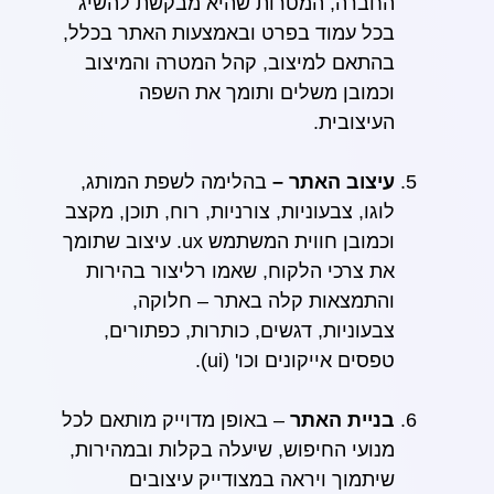
החברה, המטרות שהיא מבקשת להשיג
בכל עמוד בפרט ובאמצעות האתר בכלל,
בהתאם למיצוב, קהל המטרה והמיצוב
וכמובן משלים ותומך את השפה
העיצובית.
עיצוב האתר –
בהלימה לשפת המותג,
לוגו, צבעוניות, צורניות, רוח, תוכן, מקצב
וכמובן חווית המשתמש ux. עיצוב שתומך
את צרכי הלקוח, שאמו רליצור בהירות
והתמצאות קלה באתר – חלוקה,
צבעוניות, דגשים, כותרות, כפתורים,
טפסים אייקונים וכו' (ui).
בניית האתר
– באופן מדוייק מותאם לכל
מנועי החיפוש, שיעלה בקלות ובמהירות,
שיתמוך ויראה במצודייק עיצובים