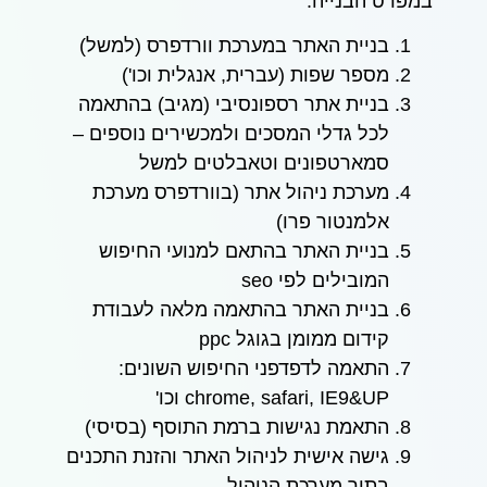
במפרט הבנייה:
בניית האתר במערכת וורדפרס (למשל)
מספר שפות (עברית, אנגלית וכו')
בניית אתר רספונסיבי (מגיב) בהתאמה
לכל גדלי המסכים ולמכשירים נוספים –
סמארטפונים וטאבלטים למשל
מערכת ניהול אתר (בוורדפרס מערכת
אלמנטור פרו)
בניית האתר בהתאם למנועי החיפוש
המובילים לפי seo
בניית האתר בהתאמה מלאה לעבודת
קידום ממומן בגוגל ppc
התאמה לדפדפני החיפוש השונים:
chrome, safari, IE9&UP וכו'
התאמת נגישות ברמת התוסף (בסיסי)
גישה אישית לניהול האתר והזנת התכנים
בתוך מערכת הניהול