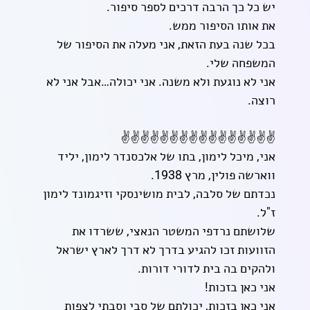
יש כל כך הרבה דרכים לספר סיפור.
את אותו הסיפור ממש.
בכל שנה בעת הזאת, אני מעלה את הסיפור של
המשפחה שלי.
אני לא נוגעת ולא משנה. אני יכולה…אבל אני לא
רוצה.
✌️✌️✌️✌️✌️✌️✌️✌️✌️✌️✌️✌️✌️✌️✌️✌️
אני, מיכל לימון, בתו של אלכסנדר לימון, יליד
ווארשה פולין, מרץ 1938.
נכדתם של סלבה, לבית מושינסקי וזיגמונד לימון
ז"ל.
שלושתם נרדפי המשטר הנאצי, ששרדו את
הזוועות זכו להגיע בדרך לא דרך לארץ ישראל
ולהקים בה בית לדורי דורות.
אני כאן בזכות!
אני כאן בזכות, יכולתם של סבי וסבתי לצפות