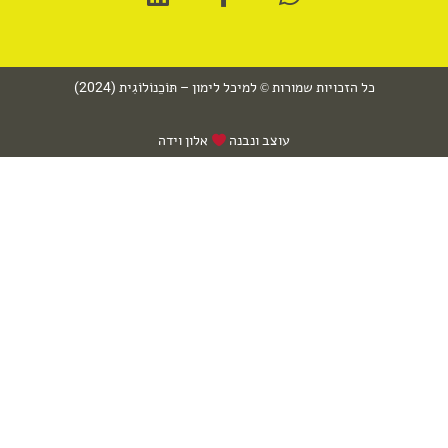
כל הזכויות שמורות
למיכל לימון – תּוֹכֵנוֹלוֹגִית (2024)
©
עוצב ונבנה
אלון וידה