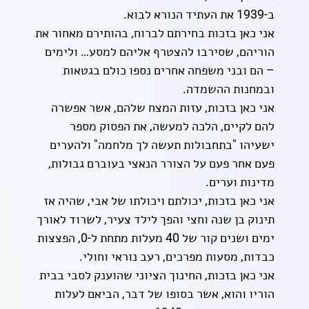
ב-1939 את העתיד הנורא לבוא.
אני כאן בזכות בחירתם לברוח, בהותירם מאחור את
הוריהם, שסירבו להצטרף אליהם למסע… ולימים
– הם ובני משפחה אחרים נספו כולם בגטאות
ובמחנות ההשמדה.
אני כאן בזכות, עזות המצח שלהם, אשר אפשרה
להם לקיים, הלכה למעשה, את הפסוק מספר
ישעיהו "בתחבולות תעשה לך מלחמה" ולהערים
פעם אחר פעם על הצורר הנאצי בעוברם גבולות,
מדינות וערים.
אני כאן בזכות, יכולתם ויכולתו של אבי, שהיה אז
תינוק בן שנה וחצי והפך לילד צעיר, לשרוד לאורך
ימים ושנים קור של 40 מעלות מתחת ל-0, הפצצות
כבדות, מסעות מפרכים, רעב נוראי וחולי.
אני כאן בזכות, החינוך הציוני שהוענק לסבי בבית
הוריו והוא, אשר בסופו של דבר, הביאם לעלות