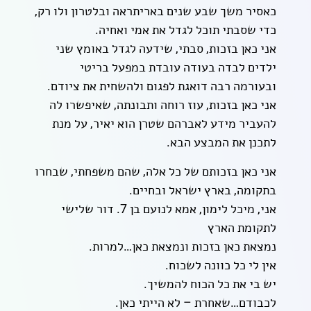
כאסיר משך שבע שנים באריתראה ובלטרון ולו רק,
כדי שסבתי תוכל לגדל את אמי ואחיה.
אני כאן בזכות, סבתי, שידעה לגדל באומץ שני
ילדים לבדה בעודה עובדת במפעל בריטי
ובעורמה רבה דואגת לפגום ולהשחית את ציודם.
אני כאן בזכות, עוז רוחה ותבונתה, שאיפשרו לה
להעביר מידע לאברהם שטרן הוא יאיר, על מנת
לתכנן את המבצע הבא.
אני כאן בזכותם של כל אלה, שהם משפחתי, שבחרו
בתקומה, בארץ ישראל ובחיים.
אני, מיכל לימון, אמא לנועם בן 7. דור שלישי
לתקומת הארץ
נמצאת כאן בזכות ונמצאת כאן…למרות.
אין לי כל כוונה לשכוח.
יש בי את כל הכוח להמשיך.
לכבודם…שאחרת – לא הייתי כאן.